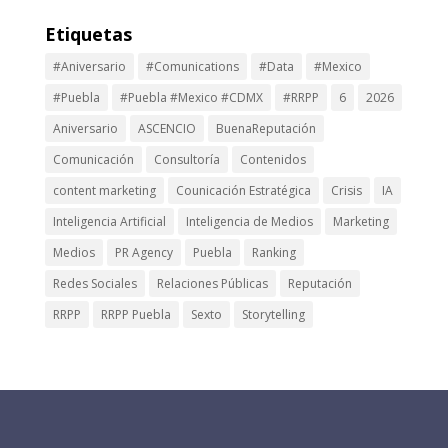
Etiquetas
#Aniversario
#Comunications
#Data
#Mexico
#Puebla
#Puebla #Mexico #CDMX
#RRPP
6
2026
Aniversario
ASCENCIO
BuenaReputación
Comunicación
Consultoría
Contenidos
content marketing
Counicación Estratégica
Crisis
IA
Inteligencia Artificial
Inteligencia de Medios
Marketing
Medios
PR Agency
Puebla
Ranking
Redes Sociales
Relaciones Públicas
Reputación
RRPP
RRPP Puebla
Sexto
Storytelling