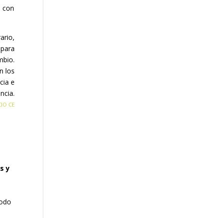
a con
ario,
 para
mbio.
n los
cia e
encia.
CIO CE
s y
todo