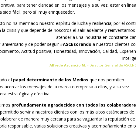
orativa, para tener claridad en los mensajes y a su vez, estar en líne
a sido fácil, pero sí muy enriquecedor.
o no ha mermado nuestro espíritu de lucha y resiliencia; por el contr
a crisis y que depende de nosotros el salir adelante y reinventarnos
atender a una industria en constante ca
 aniversario y de poder seguir #
ASCEsorando
a nuestros clientes co
cimiento, Actitud positiva, Honestidad, Innovación, Calidad, Experien
Intelig
Alfredo Ascencio M
.
– Director General de ASCEN
lado e
l papel determinante de los Medios
que nos permiten
s acercar los mensajes de la marca o empresa a ellos, y a su vez
a estratégica y efectiva.
ntimos
profundamente agradecidos con todos los colaboradore
permitido servir a nuestros clientes con los más altos estándares de
 colaborar de manera muy cercana para salvaguardar la reputación de
oría responsable, varias soluciones creativas y acompañamiento en 