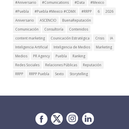
#Aniversario
#Comunications
#Data
#Mexico
#Puebla
#Puebla #Mexico #CDMX
#RRPP
6
2026
Aniversario
ASCENCIO
BuenaReputación
Comunicación
Consultoría
Contenidos
content marketing
Counicación Estratégica
Crisis
IA
Inteligencia Artificial
Inteligencia de Medios
Marketing
Medios
PR Agency
Puebla
Ranking
Redes Sociales
Relaciones Públicas
Reputación
RRPP
RRPP Puebla
Sexto
Storytelling